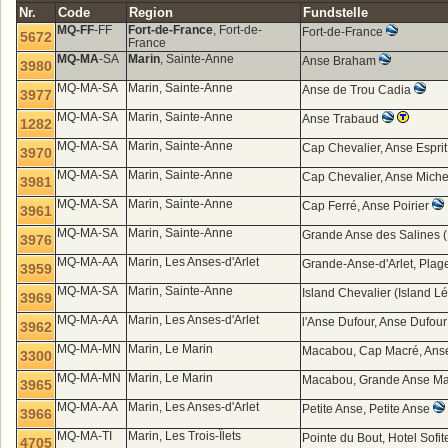
Nr.
Code
Region
Fundstelle
MQ-FF
-FF
Fort-de-France
, Fort-de-
Fort-de-France
5672
France
MQ-MA
-SA
Marin
, Sainte-Anne
Anse Braham
3980
MQ-MA-SA
Marin, Sainte-Anne
Anse de Trou Cadia
3977
MQ-MA-SA
Marin, Sainte-Anne
Anse Trabaud
1282
MQ-MA-SA
Marin, Sainte-Anne
Cap Chevalier, Anse Espri
3970
MQ-MA-SA
Marin, Sainte-Anne
Cap Chevalier, Anse Mich
3981
MQ-MA-SA
Marin, Sainte-Anne
Cap Ferré, Anse Poirier
3961
MQ-MA-SA
Marin, Sainte-Anne
Grande Anse des Salines (
3976
MQ-MA-AA
Marin, Les Anses-d'Arlet
Grande-Anse-d'Arlet, Plag
3959
MQ-MA-SA
Marin, Sainte-Anne
Island Chevalier (Island L
3969
MQ-MA-AA
Marin, Les Anses-d'Arlet
l'Anse Dufour, Anse Dufou
3962
MQ-MA-MN
Marin, Le Marin
Macabou, Cap Macré, Ans
3300
MQ-MA-MN
Marin, Le Marin
Macabou, Grande Anse M
3965
MQ-MA-AA
Marin, Les Anses-d'Arlet
Petite Anse, Petite Anse
3966
MQ-MA-TI
Marin, Les Trois-Îlets
Pointe du Bout, Hotel Sofi
4705