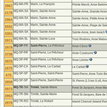
MQ-MA-FR
Marin, Le François
Pointe Macré, Anse Balei
3967
MQ-MA-SA
Marin, Sainte-Anne
Sainte-Anne, Grande Anse
2178
MQ-MA-SA
Marin, Sainte-Anne
Sainte-Anne, Petite Anse 
3964
MQ-MA-SA
Marin, Sainte-Anne
Sainte-Anne, Plage de Sa
5552
MQ-MA-SA
Marin, Sainte-Anne
Sainte-Anne, town beach
3301
MQ-MA-SL
Marin, Sainte-Luce
Trois Rivières, Anse Mab
3971
MQ-SP
-PR
Saint-Pierre
, Le Prêcheur
Anse Céron
3978
MQ-SP-PR
Saint-Pierre, Le Prêcheur
Anse Couleuvre
3738
MQ-SP-PR
Saint-Pierre, Le Prêcheur
Anse Lévrier
3975
MQ-SP-CA
Saint-Pierre, Le Carbet
Le Carbet
1675
MQ-SP-SP
Saint-Pierre, Saint-Pierre
Saint-Pierre, Anse Turin 
675
MQ-SP-SP
Saint-Pierre, Saint-Pierre
St. Pierre (1.5 km S of), 
3958
MQ-TR
-SM
Trinité
, Sainte-Marie
Fond St-Jacques, Anse 
3973
MQ-TR-SM
Trinité, Sainte-Marie
Fond St-Jacques, Baie de
3963
MQ-TR-RO
Trinité, Le Robert
Island Chancel (Island Ra
3979