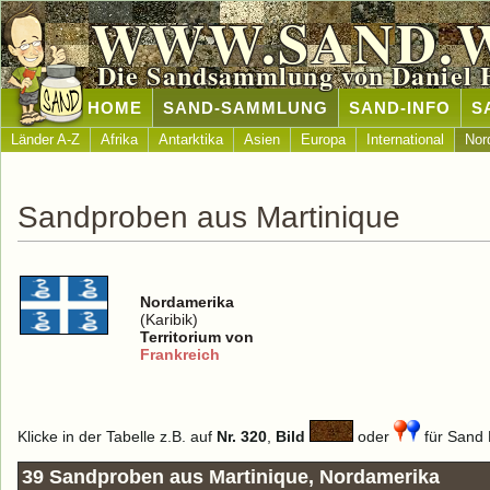
WWW.SAND.
Die Sandsammlung von Daniel 
HOME
SAND-SAMMLUNG
SAND-INFO
S
Länder A-Z
Afrika
Antarktika
Asien
Europa
International
Nor
Sandproben aus Martinique
Nordamerika
(Karibik)
Territorium von
Frankreich
Klicke in der Tabelle z.B. auf
Nr. 320
,
Bild
oder
für Sand D
39 Sandproben aus Martinique, Nordamerika