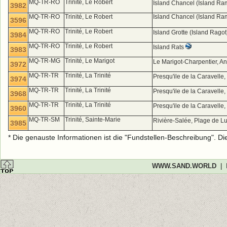
MQ-TR-RO
Trinité, Le Robert
Island Chancel (Island Ra
3982
MQ-TR-RO
Trinité, Le Robert
Island Chancel (Island Ra
3596
MQ-TR-RO
Trinité, Le Robert
Island Grotte (Island Rago
3984
MQ-TR-RO
Trinité, Le Robert
Island Rats
3983
MQ-TR-MG
Trinité, Le Marigot
Le Marigot-Charpentier, A
3972
MQ-TR-TR
Trinité, La Trinité
Presqu'ile de la Caravelle
3974
MQ-TR-TR
Trinité, La Trinité
Presqu'ile de la Caravelle
3968
MQ-TR-TR
Trinité, La Trinité
Presqu'ile de la Caravelle
3960
MQ-TR-SM
Trinité, Sainte-Marie
Rivière-Salée, Plage de L
3985
* Die genauste Informationen ist die "Fundstellen-Beschreibung". D
WWW.SAND.WORLD
|