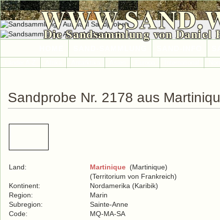
WWW.SAND.
Die Sandsammlung von Daniel 
HOME
SAND-SAMMLUNG
SAND-INFO
S
Länder A-Z
Afrika
Antarktika
Asien
Europa
International
Nor
Sandprobe Nr. 2178 aus Martiniq
Land:
Martinique
(Martinique)
(Territorium von Frankreich)
Kontinent:
Nordamerika (Karibik)
Region:
Marin
Subregion:
Sainte-Anne
Code:
MQ-MA-SA