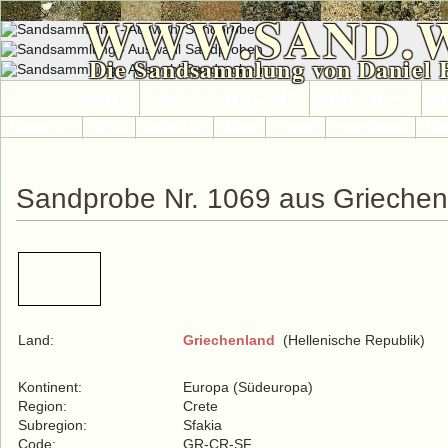
WWW.SAND.
Die Sandsammlung von Daniel 
HOME
SAND-SAMMLUNG
SAND-INFO
S
Länder A-Z
Afrika
Antarktika
Asien
Europa
International
Nor
Sandprobe Nr. 1069 aus Griechen
Land:
Griechenland
(Hellenische Republik)
Kontinent:
Europa (Südeuropa)
Region:
Crete
Subregion:
Sfakia
Code:
GR-CR-SF