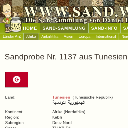
WWW.SAND.
Die Sandsammlung von Daniel 
HOME
SAND-SAMMLUNG
SAND-INFO
S
Länder A-Z
Afrika
Antarktika
Asien
Europa
International
Nor
Sandprobe Nr. 1137 aus Tunesien
Land:
Tunesien
(Tunesische Republik)
Kontinent:
Afrika (Nordafrika)
Region:
Kebili
Subregion:
Douz Nord