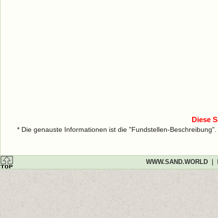
Diese S
* Die genauste Informationen ist die "Fundstellen-Beschreibung"
WWW.SAND.WORLD
|