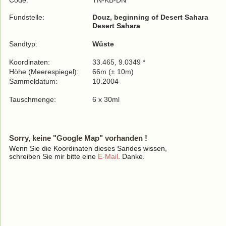
Code:
TN-KB-DN
Fundstelle:
Douz, beginning of Desert Sahara
Desert Sahara
Sandtyp:
Wüste
Koordinaten:
33.465, 9.0349 *
Höhe (Meerespiegel):
66m (± 10m)
Sammeldatum:
10.2004
Tauschmenge:
6 x 30ml
Sorry, keine "Google Map" vorhanden !
Wenn Sie die Koordinaten dieses Sandes wissen,
schreiben Sie mir bitte eine
E-Mail
. Danke.