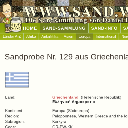
WWW.SAND.
Die Sandsammlung von Daniel 
HOME
SAND-SAMMLUNG
SAND-INFO
S
Länder A-Z
Afrika
Antarktika
Asien
Europa
International
Nor
Sandprobe Nr. 129 aus Griechenl
Land:
Griechenland
(Hellenische Republik)
Kontinent:
Europa (Südeuropa)
Region:
Peloponnese, Western Greece and the Ion
Subregion:
Kerkyra
Code:
GR-PW-KK