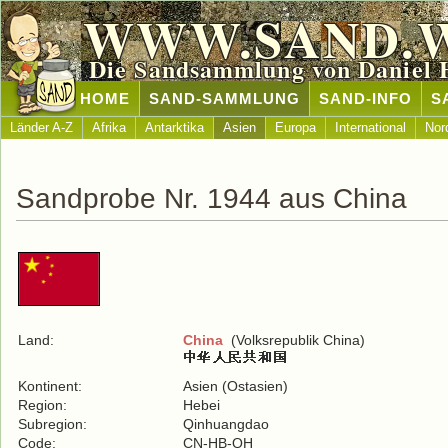
WWW.SAND.
Die Sandsammlung von Daniel 
HOME
SAND-SAMMLUNG
SAND-INFO
S
Länder A-Z
Afrika
Antarktika
Asien
Europa
International
Nor
Sandprobe Nr. 1944 aus China
Land:
China
(Volksrepublik China)
Kontinent:
Asien (Ostasien)
Region:
Hebei
Subregion:
Qinhuangdao
Code:
CN-HB-QH