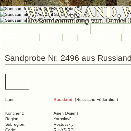
WWW.SAND.
Die Sandsammlung von Daniel 
HOME
SAND-SAMMLUNG
SAND-INFO
S
Länder A-Z
Afrika
Antarktika
Asien
Europa
International
Nor
Sandprobe Nr. 2496 aus Russlan
Land:
Russland
(Russische Föderation)
Kontinent:
Asien (Asien)
Region:
Yaroslavl'
Subregion:
Rostovskiy
Code:
RU-YS-RO