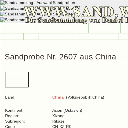
WWW.SAND.
Die Sandsammlung von Daniel 
HOME
SAND-SAMMLUNG
SAND-INFO
S
Länder A-Z
Afrika
Antarktika
Asien
Europa
International
Nor
Sandprobe Nr. 2607 aus China
Land:
China
(Volksrepublik China)
Kontinent:
Asien (Ostasien)
Region:
Xizang
Subregion:
Rikaze
Code:
CN-XZ-RK