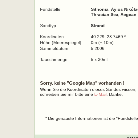
Fundstelle:
Sithonia, Áyios Nikól
Thracian Sea, Aegean 
Sandtyp:
Strand
Koordinaten:
40.229, 23.7469 *
Höhe (Meerespiegel):
0m (± 10m)
Sammeldatum:
5.2006
Tauschmenge:
5 x 30ml
Sorry, keine "Google Map" vorhanden !
Wenn Sie die Koordinaten dieses Sandes wissen,
schreiben Sie mir bitte eine
E-Mail
. Danke.
* Die genauste Informationen ist die "Fundstel