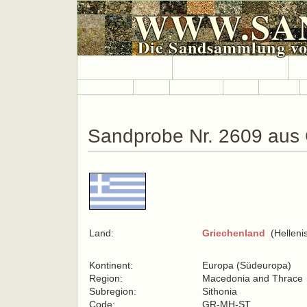
WWW.SA
Die Sandsammlung vo
HOME
SAND-SAMMLUNG
S
Länder A-Z
Afrika
Antarktika
Asien
Europa
Sandprobe Nr. 2609 aus 
Land:
Griechenland
(Helleni
Kontinent:
Europa (Südeuropa)
Region:
Macedonia and Thrace
Subregion:
Sithonia
Code:
GR-MH-ST