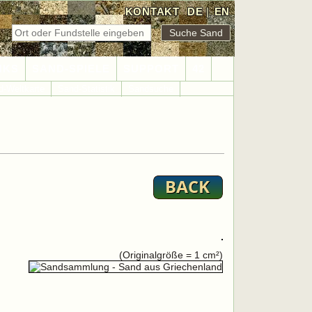
KONTAKT
DE
|
EN
NKS
SAND-SPIELE
SUPPORT
42
d-Weltkarte
Sand-Statistik
Sandsuche
(Originalgröße = 1 cm²)