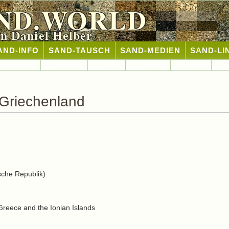
ND.WORLD
n Daniel Helber
AND-INFO
SAND-TAUSCH
SAND-MEDIEN
SAND-LI
International
Nordamerika
Ozeanien
Südamerika
Meteoriten
San
Griechenland
sche Republik)
reece and the Ionian Islands