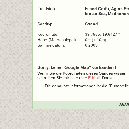
Fundstelle:
Island Corfu, Agios S
Ionian Sea, Mediterra
Sandtyp:
Strand
Koordinaten:
39.7555, 19.6427 *
Höhe (Meerespiegel):
0m (± 10m)
Sammeldatum:
6.2003
Sorry, keine "Google Map" vorhanden !
Wenn Sie die Koordinaten dieses Sandes wissen,
schreiben Sie mir bitte eine
E-Mail
. Danke.
* Die genauste Informationen ist die "Fundstel
WWW.