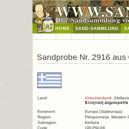
WWW.SA
Die Sandsammlung vo
HOME
SAND-SAMMLUNG
S
Länder A-Z
Afrika
Antarktika
Asien
Europa
Sandprobe Nr. 2916 aus 
Land:
Griechenland
(Helleni
Kontinent:
Europa (Südeuropa)
Region:
Peloponnese, Western G
Subregion:
Kerkyra
Code:
GR-PW-KK