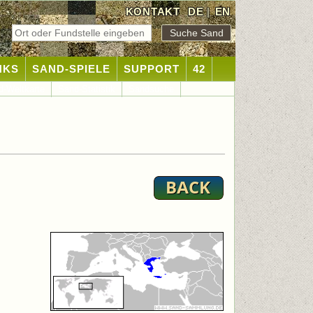
KONTAKT
DE
|
EN
NKS
SAND-SPIELE
SUPPORT
42
d-Weltkarte
Sand-Statistik
Sandsuche