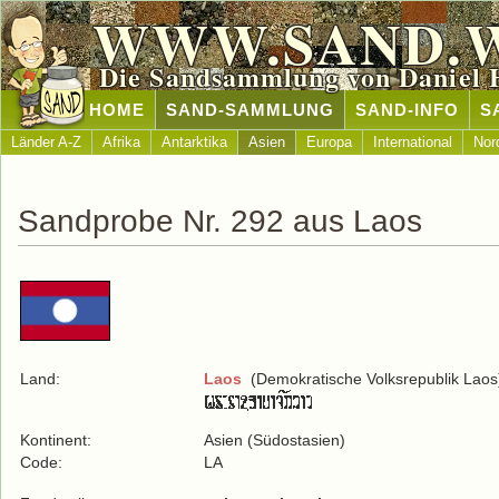
WWW.SAND.
Die Sandsammlung von Daniel 
HOME
SAND-SAMMLUNG
SAND-INFO
S
Länder A-Z
Afrika
Antarktika
Asien
Europa
International
Nor
Sandprobe Nr. 292 aus Laos
Land:
Laos
(Demokratische Volksrepublik Laos
Kontinent:
Asien (Südostasien)
Code:
LA