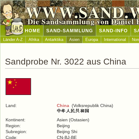
WWW.SAND.
Die Sandsammlung von Daniel 
HOME
SAND-SAMMLUNG
SAND-INFO
S
Länder A-Z
Afrika
Antarktika
Asien
Europa
International
Nor
Sandprobe Nr. 3022 aus China
Land:
China
(Volksrepublik China)
Kontinent:
Asien (Ostasien)
Region:
Beijing
Subregion:
Beijing Shi
Code:
CN-BJ-BE