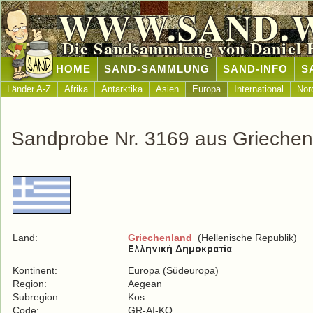
WWW.SAND.
Die Sandsammlung von Daniel 
HOME
SAND-SAMMLUNG
SAND-INFO
S
Länder A-Z
Afrika
Antarktika
Asien
Europa
International
Nor
Sandprobe Nr. 3169 aus Griechen
Land:
Griechenland
(Hellenische Republik)
Kontinent:
Europa (Südeuropa)
Region:
Aegean
Subregion:
Kos
Code:
GR-AI-KO