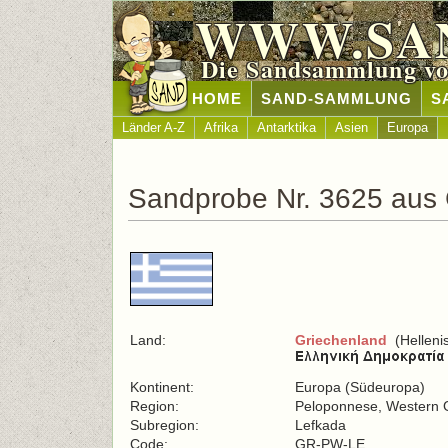
WWW.SA
Die Sandsammlung vo
HOME
SAND-SAMMLUNG
S
Länder A-Z
Afrika
Antarktika
Asien
Europa
Sandprobe Nr. 3625 aus 
Land:
Griechenland
(Helleni
Kontinent:
Europa (Südeuropa)
Region:
Peloponnese, Western G
Subregion:
Lefkada
Code:
GR-PW-LE