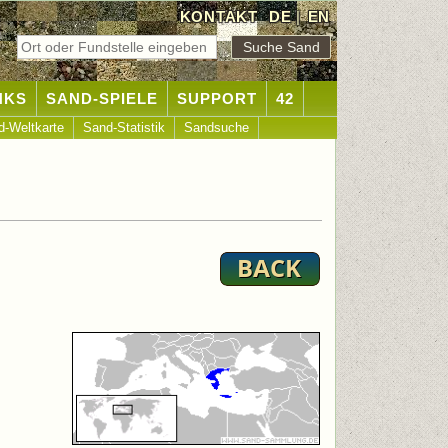
KONTAKT
DE
|
EN
NKS
SAND-SPIELE
SUPPORT
42
d-Weltkarte
Sand-Statistik
Sandsuche