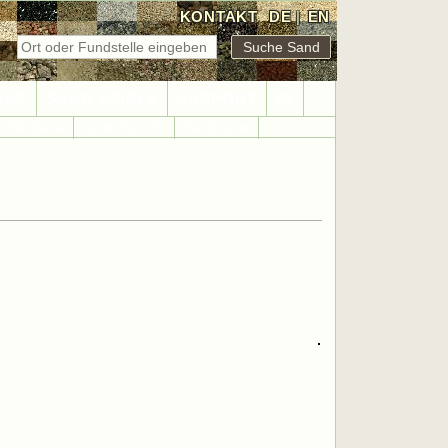
KONTAKT
DE
|
EN
NKS
SAND-SPIELE
SUPPORT
42
d-Weltkarte
Sand-Statistik
Sandsuche