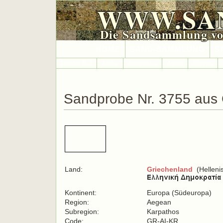
WWW.SA
Die Sandsammlung vo
HOME
SAND-SAMMLUNG
S
Länder A-Z
Afrika
Antarktika
Asien
Europa
Sandprobe Nr. 3755 aus 
Land:
Griechenland
(Helleni
Kontinent:
Europa (Südeuropa)
Region:
Aegean
Subregion:
Karpathos
Code:
GR-AI-KR