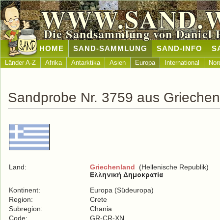
WWW.SAND.
Die Sandsammlung von Daniel 
HOME
SAND-SAMMLUNG
SAND-INFO
S
Länder A-Z
Afrika
Antarktika
Asien
Europa
International
Nor
Sandprobe Nr. 3759 aus Griechen
Land:
Griechenland
(Hellenische Republik)
Kontinent:
Europa (Südeuropa)
Region:
Crete
Subregion:
Chania
Code:
GR-CR-XN