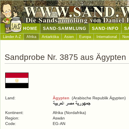
WWW.SAND.
Die Sandsammlung von Daniel 
HOME
SAND-SAMMLUNG
SAND-INFO
S
Länder A-Z
Afrika
Antarktika
Asien
Europa
International
Nor
Sandprobe Nr. 3875 aus Ägypten
Land:
Ägypten
(Arabische Republik Ägypten)
Kontinent:
Afrika (Nordafrika)
Region:
Aswān
Code:
EG-AN