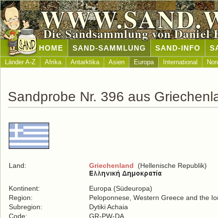
WWW.SAND.
Die Sandsammlung von Daniel 
HOME
SAND-SAMMLUNG
SAND-INFO
S
Länder A-Z
Afrika
Antarktika
Asien
Europa
International
Nor
Sandprobe Nr. 396 aus Griechenl
Land:
Griechenland
(Hellenische Republik)
Kontinent:
Europa (Südeuropa)
Region:
Peloponnese, Western Greece and the Ion
Subregion:
Dytiki Achaia
Code:
GR-PW-DA