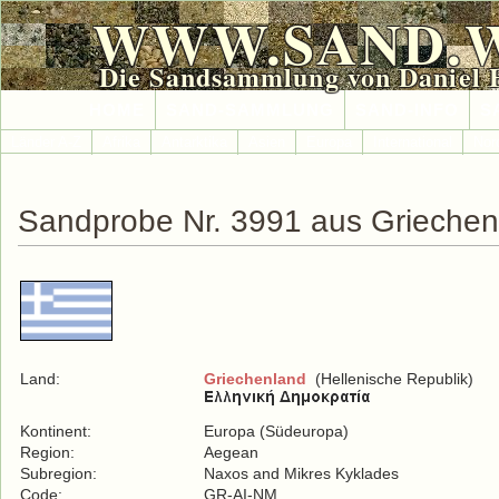
WWW.SAND.
Die Sandsammlung von Daniel 
HOME
SAND-SAMMLUNG
SAND-INFO
S
Länder A-Z
Afrika
Antarktika
Asien
Europa
International
Nor
Sandprobe Nr. 3991 aus Griechen
Land:
Griechenland
(Hellenische Republik)
Kontinent:
Europa (Südeuropa)
Region:
Aegean
Subregion:
Naxos and Mikres Kyklades
Code:
GR-AI-NM