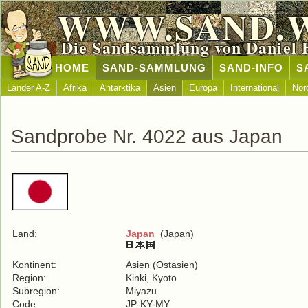
WWW.SAND.
Die Sandsammlung von Daniel 
HOME
SAND-SAMMLUNG
SAND-INFO
S
Länder A-Z
Afrika
Antarktika
Asien
Europa
International
Nor
Sandprobe Nr. 4022 aus Japan
Land:
Japan
(Japan)
Kontinent:
Asien (Ostasien)
Region:
Kinki, Kyoto
Subregion:
Miyazu
Code:
JP-KY-MY