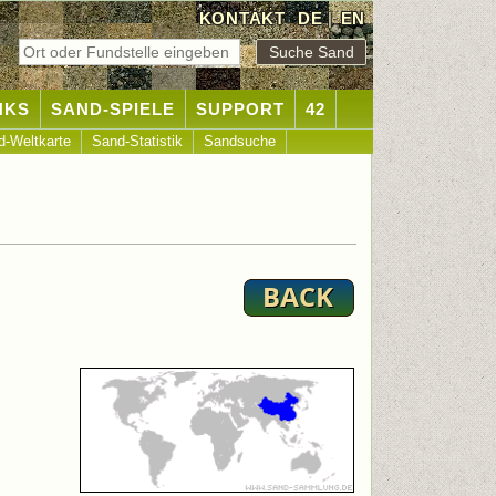
KONTAKT
DE
|
EN
NKS
SAND-SPIELE
SUPPORT
42
d-Weltkarte
Sand-Statistik
Sandsuche