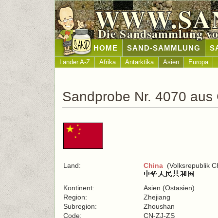
WWW.SA
Die Sandsammlung vo
HOME
SAND-SAMMLUNG
S
Länder A-Z
Afrika
Antarktika
Asien
Europa
Sandprobe Nr. 4070 aus
Land:
China
(Volksrepublik C
Kontinent:
Asien (Ostasien)
Region:
Zhejiang
Subregion:
Zhoushan
Code:
CN-ZJ-ZS