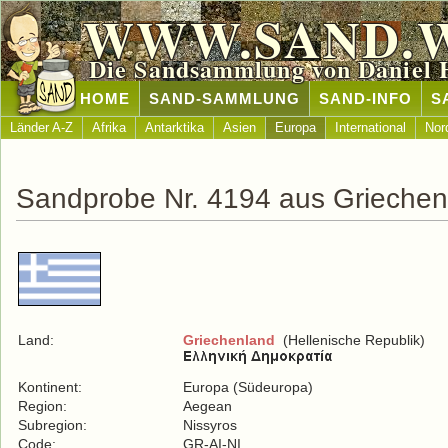
WWW.SAND.
Die Sandsammlung von Daniel 
HOME
SAND-SAMMLUNG
SAND-INFO
S
Länder A-Z
Afrika
Antarktika
Asien
Europa
International
Nor
Sandprobe Nr. 4194 aus Griechen
Land:
Griechenland
(Hellenische Republik)
Kontinent:
Europa (Südeuropa)
Region:
Aegean
Subregion:
Nissyros
Code:
GR-AI-NI