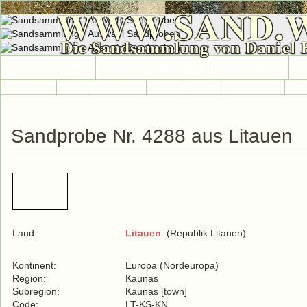
WWW.SAND.
Die Sandsammlung von Daniel 
HOME
SAND-SAMMLUNG
SAND-INFO
S
Länder A-Z
Afrika
Antarktika
Asien
Europa
International
Nor
Sandprobe Nr. 4288 aus Litauen
Land:
Litauen
(Republik Litauen)
Kontinent:
Europa (Nordeuropa)
Region:
Kaunas
Subregion:
Kaunas [town]
Code:
LT-KS-KN