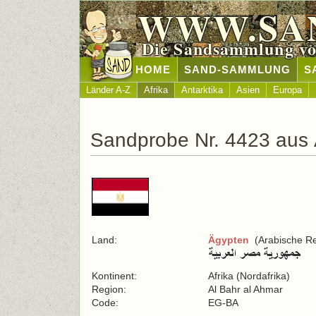
WWW.SA
Die Sandsammlung vo
HOME
SAND-SAMMLUNG
S
Länder A-Z
Afrika
Antarktika
Asien
Europa
Sandprobe Nr. 4423 aus
Land:
Ägypten
(Arabische Re
Kontinent:
Afrika (Nordafrika)
Region:
Al Bahr al Ahmar
Code:
EG-BA