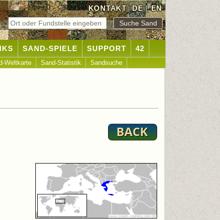
KONTAKT
DE
|
EN
NKS
SAND-SPIELE
SUPPORT
42
d-Weltkarte
Sand-Statistik
Sandsuche