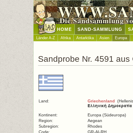
WWW.SA
Die Sandsammlung vo
HOME
SAND-SAMMLUNG
S
Länder A-Z
Afrika
Antarktika
Asien
Europa
Sandprobe Nr. 4591 aus 
Land:
Griechenland
(Helleni
Kontinent:
Europa (Südeuropa)
Region:
Aegean
Subregion:
Rhodes
Code:
GR-AI-RH