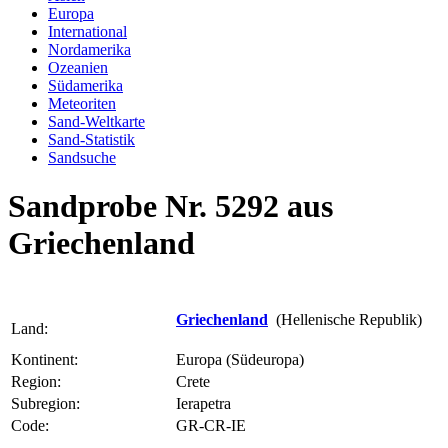
Europa
International
Nordamerika
Ozeanien
Südamerika
Meteoriten
Sand-Weltkarte
Sand-Statistik
Sandsuche
Sandprobe Nr. 5292 aus
Griechenland
Griechenland
(Hellenische Republik)
Land:
Kontinent:
Europa (Südeuropa)
Region:
Crete
Subregion:
Ierapetra
Code:
GR-CR-IE