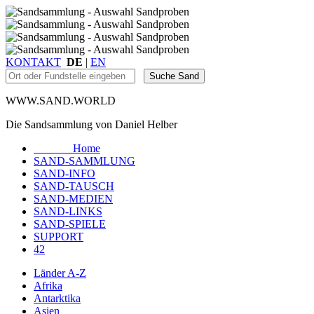
KONTAKT
DE
|
EN
WWW.SAND.WORLD
Die Sandsammlung von Daniel Helber
Home
SAND-SAMMLUNG
SAND-INFO
SAND-TAUSCH
SAND-MEDIEN
SAND-LINKS
SAND-SPIELE
SUPPORT
42
Länder A-Z
Afrika
Antarktika
Asien