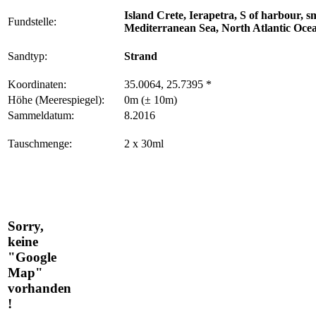
Island Crete, Ierapetra, S of harbour, sm
Fundstelle:
Mediterranean Sea, North Atlantic Oce
Sandtyp:
Strand
Koordinaten:
35.0064, 25.7395 *
Höhe (Meerespiegel):
0m (± 10m)
Sammeldatum:
8.2016
Tauschmenge:
2 x 30ml
Sorry,
keine
"Google
Map"
vorhanden
!