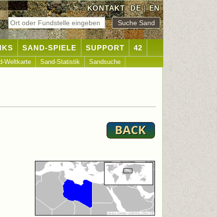
KONTAKT
DE
|
EN
NKS
SAND-SPIELE
SUPPORT
42
d-Weltkarte
Sand-Statistik
Sandsuche