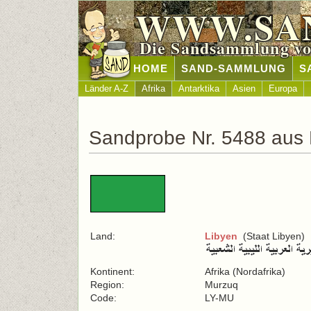
WWW.SA
Die Sandsammlung vo
HOME
SAND-SAMMLUNG
S
Länder A-Z
Afrika
Antarktika
Asien
Europa
Sandprobe Nr. 5488 aus 
Land:
Libyen
(Staat Libyen)
Kontinent:
Afrika (Nordafrika)
Region:
Murzuq
Code:
LY-MU