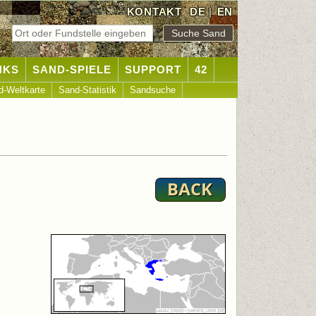
KONTAKT
DE
|
EN
NKS
SAND-SPIELE
SUPPORT
42
d-Weltkarte
Sand-Statistik
Sandsuche