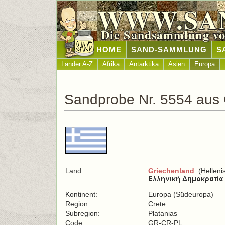
WWW.SA
Die Sandsammlung vo
HOME
SAND-SAMMLUNG
S
Länder A-Z
Afrika
Antarktika
Asien
Europa
Sandprobe Nr. 5554 aus 
Land:
Griechenland
(Helleni
Kontinent:
Europa (Südeuropa)
Region:
Crete
Subregion:
Platanias
Code:
GR-CR-PL