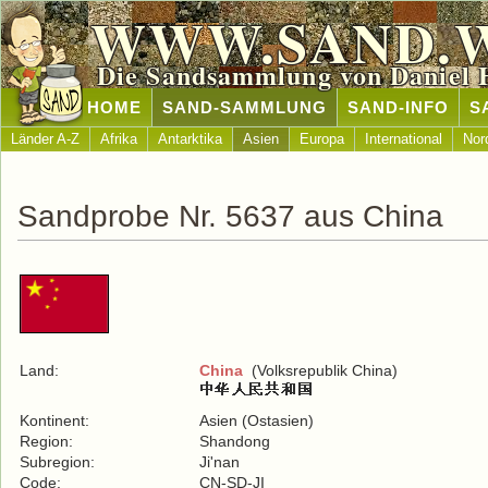
WWW.SAND.
Die Sandsammlung von Daniel 
HOME
SAND-SAMMLUNG
SAND-INFO
S
Länder A-Z
Afrika
Antarktika
Asien
Europa
International
Nor
Sandprobe Nr. 5637 aus China
Land:
China
(Volksrepublik China)
Kontinent:
Asien (Ostasien)
Region:
Shandong
Subregion:
Ji'nan
Code:
CN-SD-JI