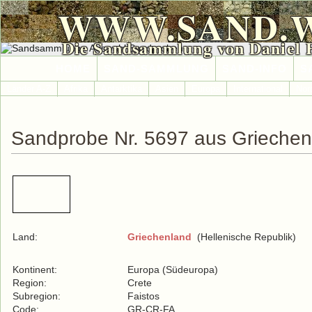
WWW.SAND.
Die Sandsammlung von Daniel 
HOME
SAND-SAMMLUNG
SAND-INFO
S
Länder A-Z
Afrika
Antarktika
Asien
Europa
International
Nor
Sandprobe Nr. 5697 aus Griechen
Land:
Griechenland
(Hellenische Republik)
Kontinent:
Europa (Südeuropa)
Region:
Crete
Subregion:
Faistos
Code:
GR-CR-FA