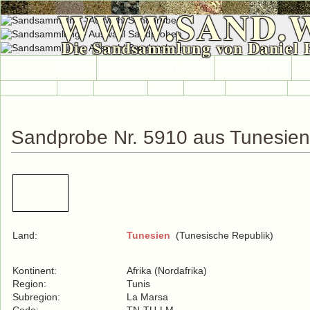
WWW.SAND.
Die Sandsammlung von Daniel 
HOME
SAND-SAMMLUNG
SAND-INFO
S
Länder A-Z
Afrika
Antarktika
Asien
Europa
International
Nor
Sandprobe Nr. 5910 aus Tunesien
Land:
Tunesien
(Tunesische Republik)
Kontinent:
Afrika (Nordafrika)
Region:
Tunis
Subregion:
La Marsa