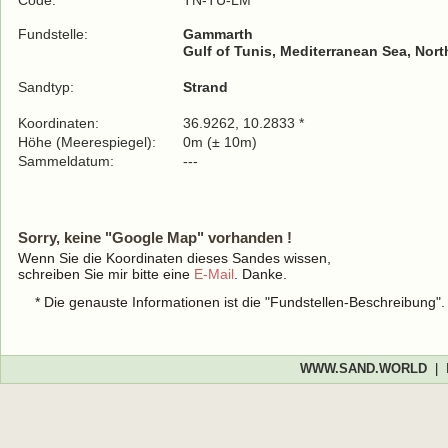
Code:
TN-TU-LM
Fundstelle:
Gammarth
Gulf of Tunis, Mediterranean Sea, Nort
Sandtyp:
Strand
Koordinaten:
36.9262, 10.2833 *
Höhe (Meerespiegel):
0m (± 10m)
Sammeldatum:
---
Sorry, keine "Google Map" vorhanden !
Wenn Sie die Koordinaten dieses Sandes wissen,
schreiben Sie mir bitte eine
E-Mail
. Danke.
* Die genauste Informationen ist die "Fundstellen-Beschreibung"
WWW.SAND.WORLD
|