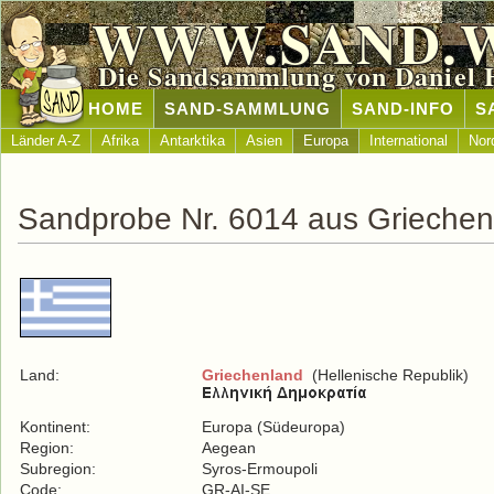
WWW.SAND.
Die Sandsammlung von Daniel 
HOME
SAND-SAMMLUNG
SAND-INFO
S
Länder A-Z
Afrika
Antarktika
Asien
Europa
International
Nor
Sandprobe Nr. 6014 aus Griechen
Land:
Griechenland
(Hellenische Republik)
Kontinent:
Europa (Südeuropa)
Region:
Aegean
Subregion:
Syros-Ermoupoli
Code:
GR-AI-SE