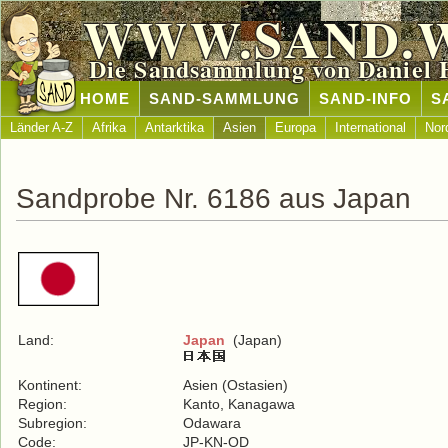
WWW.SAND.
Die Sandsammlung von Daniel 
HOME
SAND-SAMMLUNG
SAND-INFO
S
Länder A-Z
Afrika
Antarktika
Asien
Europa
International
Nor
Sandprobe Nr. 6186 aus Japan
Land:
Japan
(Japan)
Kontinent:
Asien (Ostasien)
Region:
Kanto, Kanagawa
Subregion:
Odawara
Code:
JP-KN-OD