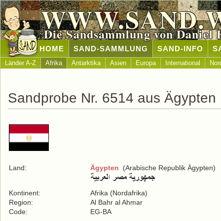
WWW.SAND.
Die Sandsammlung von Daniel 
HOME
SAND-SAMMLUNG
SAND-INFO
S
Länder A-Z
Afrika
Antarktika
Asien
Europa
International
Nor
Sandprobe Nr. 6514 aus Ägypten
Land:
Ägypten
(Arabische Republik Ägypten)
Kontinent:
Afrika (Nordafrika)
Region:
Al Bahr al Ahmar
Code:
EG-BA