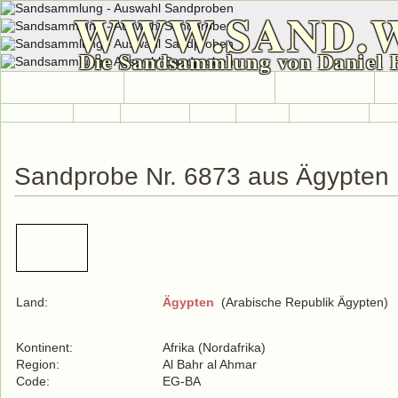
WWW.SAND.
Die Sandsammlung von Daniel 
HOME
SAND-SAMMLUNG
SAND-INFO
S
Länder A-Z
Afrika
Antarktika
Asien
Europa
International
Nor
Sandprobe Nr. 6873 aus Ägypten
Land:
Ägypten
(Arabische Republik Ägypten)
Kontinent:
Afrika (Nordafrika)
Region:
Al Bahr al Ahmar
Code:
EG-BA