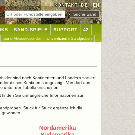
KONTAKT
DE
|
EN
NKS
SAND-SPIELE
SUPPORT
42
Sand-Mikroskopbilder
Unverifizierte Sandproben
nbilder sind nach Kontinenten und Ländern sortiert
änder dieses Kontinents angezeigt. Von dort aus
e unter der Tabelle erscheinen.
t finden Sie umfangreiche Informationen zur
 Sandproben. Stück für Stück ergänze ich die
u gewinnen.
Nordamerika
Südamerika