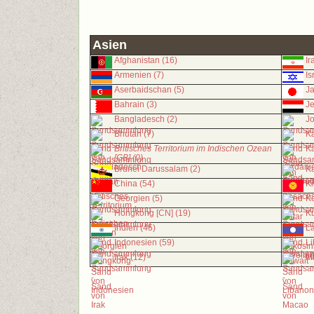
Asien
Afghanistan (16)
Ir
Armenien (7)
Is
Aserbaidschan (5)
Ja
Bahrain (3)
J
Bangladesch (2)
Jo
Bhutan (7)
K
Britisches Territorium im Indischen Ozean
Ka
[GB] (0)
Brunei Darussalam (2)
Ka
China (54)
Ki
Georgien (5)
Ko
Hongkong [CN] (19)
Ku
Indien (45)
La
Indonesien (59)
Li
Irak (12)
Ma