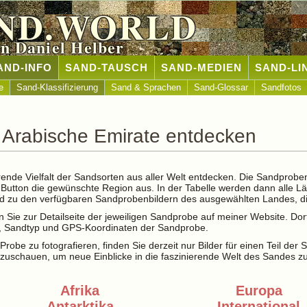
ND.WORLD
n Daniel Helber
AND-INFO
SAND-TAUSCH
SAND-MEDIEN
SAND-LI
e
Sand-Klassifizierung
Sand & Sprachen
Sand-Glossar
Sandfotos
e Arabische Emirate entdecken
rende Vielfalt der Sandsorten aus aller Welt entdecken. Die Sandprobe
t-Button die gewünschte Region aus. In der Tabelle werden dann alle L
and zu den verfügbaren Sandprobenbildern des ausgewählten Landes, di
 Sie zur Detailseite der jeweiligen Sandprobe auf meiner Website. Dor
le, Sandtyp und GPS-Koordinaten der Sandprobe.
Probe zu fotografieren, finden Sie derzeit nur Bilder für einen Teil der
zuschauen, um neue Einblicke in die faszinierende Welt des Sandes z
Afrika
Europa
Antarktika
International