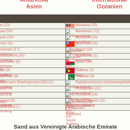
Asien
Ozeanien
an (13)
Malaysia (76)
rael (54)
Malediven (72)
pan (20)
Mongolei (10)
emen (9)
Myanmar (10)
rdanien (17)
Nepal (10)
ambodscha (20)
Nordkorea (2)
sachstan (5)
Oman (15)
tar (2)
Osttimor (2)
rgisistan (9)
Pakistan (3)
kosinseln (Keelinginseln) [AU] (1)
Palästinensische Autonomiegebiet
wait (4)
Philippinen (21)
os (13)
Russland (19)
banon (6)
Saudi-Arabien (11)
cao [CN] (7)
Sand aus Vereinigte Arabische Emirate