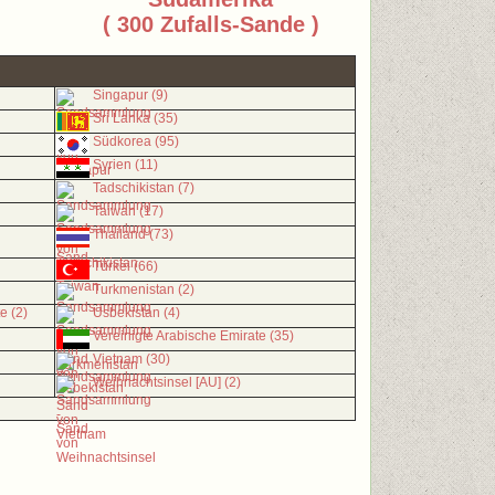
( 300 Zufalls-Sande )
Singapur (9)
Sri Lanka (35)
Südkorea (95)
Syrien (11)
Tadschikistan (7)
Taiwan (17)
Thailand (73)
Türkei (66)
Turkmenistan (2)
e (2)
Usbekistan (4)
Vereinigte Arabische Emirate (35)
Vietnam (30)
Weihnachtsinsel [AU] (2)