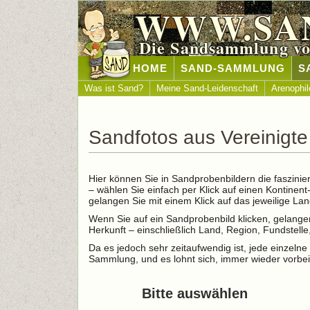
WWW.SA
Die Sandsammlung vo
HOME
SAND-SAMMLUNG
S
Was ist Sand?
Meine Sand-Leidenschaft
Arenophil
Sandfotos aus Vereinigt
Hier können Sie in Sandprobenbildern die faszinie
– wählen Sie einfach per Klick auf einen Kontinen
gelangen Sie mit einem Klick auf das jeweilige L
Wenn Sie auf ein Sandprobenbild klicken, gelangen
Herkunft – einschließlich Land, Region, Fundstel
Da es jedoch sehr zeitaufwendig ist, jede einzelne 
Sammlung, und es lohnt sich, immer wieder vorbei
Bitte auswählen