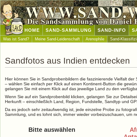
WWW.SAND.
Die Sandsammlung von Daniel 
HOME
SAND-SAMMLUNG
SAND-INFO
S
Was ist Sand?
Meine Sand-Leidenschaft
Arenophile
Sand-Klassifiz
Sandfotos aus Indien entdecken
Hier können Sie in Sandprobenbildern die faszinierende Vielfalt de
– wählen Sie einfach per Klick auf einen Kontinent-Button die gewü
gelangen Sie mit einem Klick auf das jeweilige Land zu den verfüg
Wenn Sie auf ein Sandprobenbild klicken, gelangen Sie zur Detailse
Herkunft – einschließlich Land, Region, Fundstelle, Sandtyp und G
Da es jedoch sehr zeitaufwendig ist, jede einzelne Probe zu fotografi
Sammlung, und es lohnt sich, immer wieder vorbeizuschauen, um ne
Bitte auswählen
Af
Anta