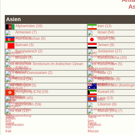
As
Asien
Afghanistan (16)
Iran (13)
Armenien (7)
Israel (54)
Aserbaidschan (5)
Japan (20)
Bahrain (3)
Jemen (9)
Bangladesch (2)
Jordanien (17)
Bhutan (7)
Kambodscha (20)
Britisches Territorium im Indischen Ozean
Kasachstan (5)
[GB] (0)
Brunei Darussalam (2)
Katar (2)
China (54)
Kirgisistan (9)
Georgien (5)
Kokosinseln (Keelingin
Hongkong [CN] (19)
Kuwait (4)
Indien (45)
Laos (13)
Indonesien (59)
Libanon (6)
Irak (12)
Macao [CN] (7)