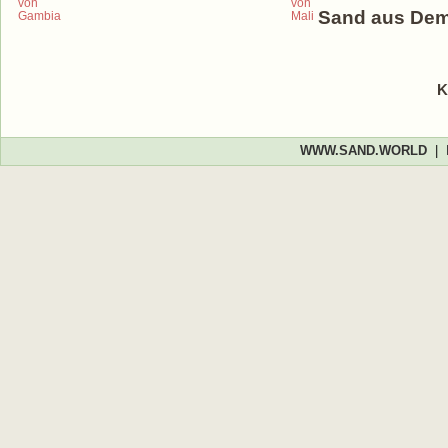
Sand aus Dem
K
WWW.SAND.WORLD
|