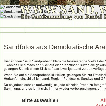
WWW.SAND.
Die Sandsammlung von Daniel 
HOME
SAND-SAMMLUNG
SAND-INFO
S
Was ist Sand?
Meine Sand-Leidenschaft
Arenophile
Sand-Klassifiz
Sandfotos aus Demokratische Ara
Hier können Sie in Sandprobenbildern die faszinierende Vielfalt de
– wählen Sie einfach per Klick auf einen Kontinent-Button die gewü
gelangen Sie mit einem Klick auf das jeweilige Land zu den verfüg
Wenn Sie auf ein Sandprobenbild klicken, gelangen Sie zur Detailse
Herkunft – einschließlich Land, Region, Fundstelle, Sandtyp und G
Da es jedoch sehr zeitaufwendig ist, jede einzelne Probe zu fotografi
Sammlung, und es lohnt sich, immer wieder vorbeizuschauen, um ne
Bitte auswählen
Af
Anta