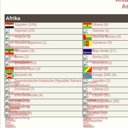
As
Afrika
Ägypten (109)
Ghana (9)
Algerien (25)
Guinea (1)
Angola (3)
Guinea-Bissau (4)
Äquatorialguinea (1)
Kamerun (5)
Äthiopien (9)
Kap Verde (17)
Benin (1)
Kenia (26)
Botsuana (13)
Komoren (2)
Burkina Faso (3)
Kongo (2)
Burundi (4)
Kongo (DR) (4)
Demokratische Arabische Republik Sahara
Lesotho (3)
(4)
Dschibuti (7)
Liberia (2)
Elfenbeinküste (4)
Libyen (22)
Eritrea (3)
Madagaskar (20)
Gabun (4)
Malawi (8)
Gambia (3)
Mali (10)