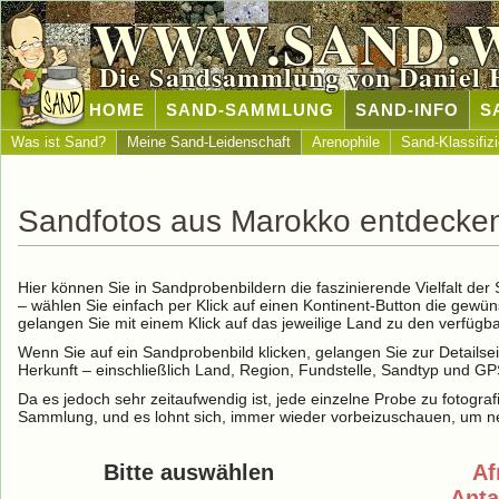
WWW.SAND.
Die Sandsammlung von Daniel 
HOME
SAND-SAMMLUNG
SAND-INFO
S
Was ist Sand?
Meine Sand-Leidenschaft
Arenophile
Sand-Klassifiz
Sandfotos aus Marokko entdecke
Hier können Sie in Sandprobenbildern die faszinierende Vielfalt de
– wählen Sie einfach per Klick auf einen Kontinent-Button die gewü
gelangen Sie mit einem Klick auf das jeweilige Land zu den verfüg
Wenn Sie auf ein Sandprobenbild klicken, gelangen Sie zur Detailse
Herkunft – einschließlich Land, Region, Fundstelle, Sandtyp und G
Da es jedoch sehr zeitaufwendig ist, jede einzelne Probe zu fotografi
Sammlung, und es lohnt sich, immer wieder vorbeizuschauen, um ne
Bitte auswählen
Af
Anta