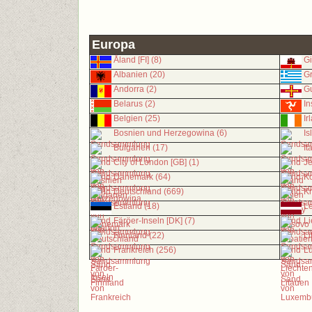
Europa
Åland [FI] (8)
Gi
Albanien (20)
Gr
Andorra (2)
Gu
Belarus (2)
In
Belgien (25)
Ir
Bosnien und Herzegowina (6)
Is
Bulgarien (17)
It
City of London [GB] (1)
Je
Dänemark (64)
Ko
Deutschland (669)
Kr
Estland (18)
Le
Färöer-Inseln [DK] (7)
Li
Finnland (22)
Li
Frankreich (256)
L