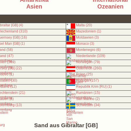
Asien
Ozeanien
braltar [GB] (4)
Malta (20)
iechenland (310)
Mazedonien (1)
ernsey [GB] (16)
Moldawien (3)
sel Man [GB] (1)
Monaco (3)
land (58)
Montenegro (6)
land (47)
Niederlande (109)
alien (369)
Norwegen (79)
rsey [GB] (22)
Österreich (260)
sovo (1)
Polen (25)
oatien (30)
Portugal (157)
ttland (12)
Republik Krim [RU] (1)
echtenstein (21)
Rumänien (15)
tauen (8)
San Marino (2)
uxemburg (13)
Schweden (34)
Sand aus Gibraltar [GB]