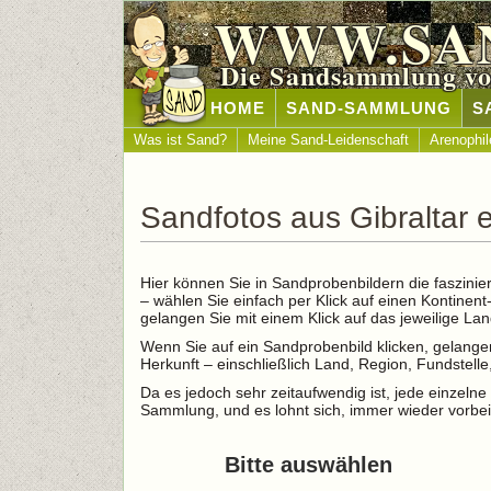
WWW.SA
Die Sandsammlung vo
HOME
SAND-SAMMLUNG
S
Was ist Sand?
Meine Sand-Leidenschaft
Arenophil
Sandfotos aus Gibraltar 
Hier können Sie in Sandprobenbildern die faszinie
– wählen Sie einfach per Klick auf einen Kontinen
gelangen Sie mit einem Klick auf das jeweilige L
Wenn Sie auf ein Sandprobenbild klicken, gelangen
Herkunft – einschließlich Land, Region, Fundstel
Da es jedoch sehr zeitaufwendig ist, jede einzelne 
Sammlung, und es lohnt sich, immer wieder vorbei
Bitte auswählen