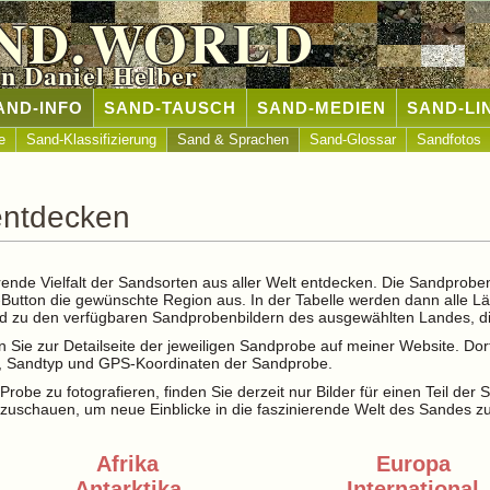
ND.WORLD
n Daniel Helber
AND-INFO
SAND-TAUSCH
SAND-MEDIEN
SAND-LI
e
Sand-Klassifizierung
Sand & Sprachen
Sand-Glossar
Sandfotos
entdecken
rende Vielfalt der Sandsorten aus aller Welt entdecken. Die Sandprobe
t-Button die gewünschte Region aus. In der Tabelle werden dann alle L
and zu den verfügbaren Sandprobenbildern des ausgewählten Landes, di
 Sie zur Detailseite der jeweiligen Sandprobe auf meiner Website. Dor
le, Sandtyp und GPS-Koordinaten der Sandprobe.
Probe zu fotografieren, finden Sie derzeit nur Bilder für einen Teil der
zuschauen, um neue Einblicke in die faszinierende Welt des Sandes z
Afrika
Europa
Antarktika
International