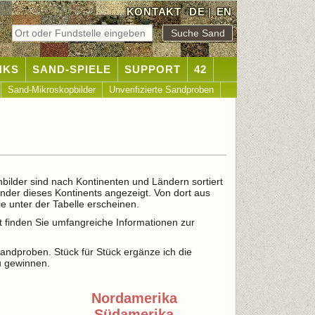
KONTAKT
DE
|
EN
NKS
SAND-SPIELE
SUPPORT
42
Sand-Mikroskopbilder
Unverifizierte Sandproben
nbilder sind nach Kontinenten und Ländern sortiert
änder dieses Kontinents angezeigt. Von dort aus
e unter der Tabelle erscheinen.
t finden Sie umfangreiche Informationen zur
 Sandproben. Stück für Stück ergänze ich die
u gewinnen.
Nordamerika
Südamerika