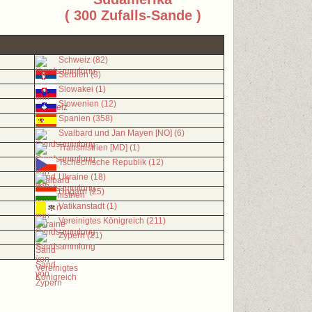
( 300 Zufalls-Sande )
Schweiz (82)
Serbien (3)
Slowakei (1)
Slowenien (12)
Spanien (358)
Svalbard und Jan Mayen [NO] (6)
Transnistrien [MD] (1)
Tschechische Republik (12)
Ukraine (18)
Ungarn (25)
Vatikanstadt (1)
Vereinigtes Königreich (211)
Zypern (21)