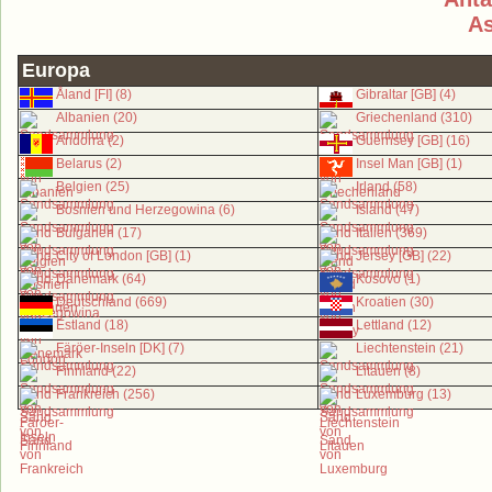
As
Europa
Åland [FI] (8)
Gibraltar [GB] (4)
Albanien (20)
Griechenland (310)
Andorra (2)
Guernsey [GB] (16)
Belarus (2)
Insel Man [GB] (1)
Belgien (25)
Irland (58)
Bosnien und Herzegowina (6)
Island (47)
Bulgarien (17)
Italien (369)
City of London [GB] (1)
Jersey [GB] (22)
Dänemark (64)
Kosovo (1)
Deutschland (669)
Kroatien (30)
Estland (18)
Lettland (12)
Färöer-Inseln [DK] (7)
Liechtenstein (21)
Finnland (22)
Litauen (8)
Frankreich (256)
Luxemburg (13)