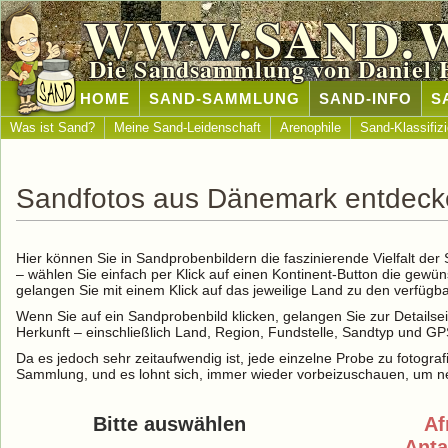
WWW.SAND.
Die Sandsammlung von Daniel 
HOME
SAND-SAMMLUNG
SAND-INFO
S
Was ist Sand?
Meine Sand-Leidenschaft
Arenophile
Sand-Klassifiz
Sandfotos aus Dänemark entdec
Hier können Sie in Sandprobenbildern die faszinierende Vielfalt de
– wählen Sie einfach per Klick auf einen Kontinent-Button die gewü
gelangen Sie mit einem Klick auf das jeweilige Land zu den verfüg
Wenn Sie auf ein Sandprobenbild klicken, gelangen Sie zur Detailse
Herkunft – einschließlich Land, Region, Fundstelle, Sandtyp und G
Da es jedoch sehr zeitaufwendig ist, jede einzelne Probe zu fotografi
Sammlung, und es lohnt sich, immer wieder vorbeizuschauen, um ne
Bitte auswählen
Af
Anta