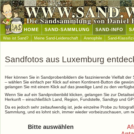
WWW.SAND.
Die Sandsammlung von Daniel 
HOME
SAND-SAMMLUNG
SAND-INFO
S
Was ist Sand?
Meine Sand-Leidenschaft
Arenophile
Sand-Klassifiz
Sandfotos aus Luxemburg entdec
Hier können Sie in Sandprobenbildern die faszinierende Vielfalt de
– wählen Sie einfach per Klick auf einen Kontinent-Button die gewü
gelangen Sie mit einem Klick auf das jeweilige Land zu den verfüg
Wenn Sie auf ein Sandprobenbild klicken, gelangen Sie zur Detailse
Herkunft – einschließlich Land, Region, Fundstelle, Sandtyp und G
Da es jedoch sehr zeitaufwendig ist, jede einzelne Probe zu fotografi
Sammlung, und es lohnt sich, immer wieder vorbeizuschauen, um ne
Bitte auswählen
Af
Anta