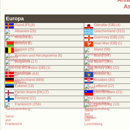
As
Europa
Åland [FI] (8)
Gibraltar [GB] (4)
Albanien (20)
Griechenland (310)
Andorra (2)
Guernsey [GB] (16)
Belarus (2)
Insel Man [GB] (1)
Belgien (25)
Irland (58)
Bosnien und Herzegowina (6)
Island (47)
Bulgarien (17)
Italien (369)
City of London [GB] (1)
Jersey [GB] (22)
Dänemark (64)
Kosovo (1)
Deutschland (669)
Kroatien (30)
Estland (18)
Lettland (12)
Färöer-Inseln [DK] (7)
Liechtenstein (21)
Finnland (22)
Litauen (8)
Frankreich (256)
Luxemburg (13)