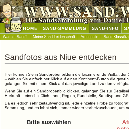
WWW.SAND.
Die Sandsammlung von Daniel 
HOME
SAND-SAMMLUNG
SAND-INFO
S
Was ist Sand?
Meine Sand-Leidenschaft
Arenophile
Sand-Klassifiz
Sandfotos aus Niue entdecken
Hier können Sie in Sandprobenbildern die faszinierende Vielfalt de
– wählen Sie einfach per Klick auf einen Kontinent-Button die gewü
gelangen Sie mit einem Klick auf das jeweilige Land zu den verfüg
Wenn Sie auf ein Sandprobenbild klicken, gelangen Sie zur Detailse
Herkunft – einschließlich Land, Region, Fundstelle, Sandtyp und G
Da es jedoch sehr zeitaufwendig ist, jede einzelne Probe zu fotografi
Sammlung, und es lohnt sich, immer wieder vorbeizuschauen, um ne
Bitte auswählen
Af
Anta