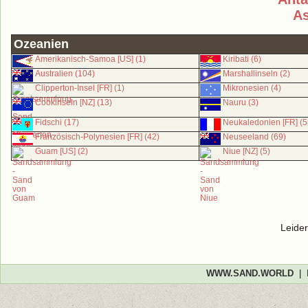
As
Ozeanien
Amerikanisch-Samoa [US] (1)
Kiribati (6)
Australien (104)
Marshallinseln (2)
Clipperton-Insel [FR] (1)
Mikronesien (4)
Cookinseln [NZ] (13)
Nauru (3)
Fidschi (17)
Neukaledonien [FR] (5
Französisch-Polynesien [FR] (42)
Neuseeland (69)
Guam [US] (2)
Niue [NZ] (5)
Leider
WWW.SAND.WORLD
|