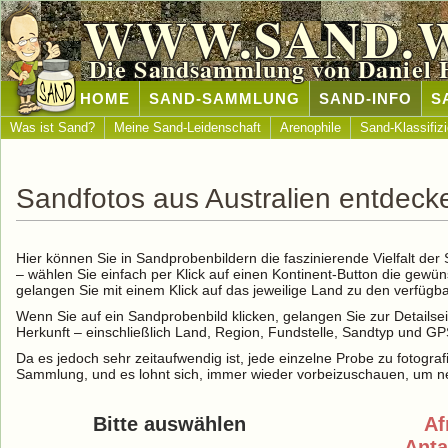
WWW.SAND.
Die Sandsammlung von Daniel 
HOME
SAND-SAMMLUNG
SAND-INFO
S
Was ist Sand?
Meine Sand-Leidenschaft
Arenophile
Sand-Klassifiz
Sandfotos aus Australien entdeck
Hier können Sie in Sandprobenbildern die faszinierende Vielfalt de
– wählen Sie einfach per Klick auf einen Kontinent-Button die gewü
gelangen Sie mit einem Klick auf das jeweilige Land zu den verfüg
Wenn Sie auf ein Sandprobenbild klicken, gelangen Sie zur Detailse
Herkunft – einschließlich Land, Region, Fundstelle, Sandtyp und G
Da es jedoch sehr zeitaufwendig ist, jede einzelne Probe zu fotografi
Sammlung, und es lohnt sich, immer wieder vorbeizuschauen, um ne
Bitte auswählen
Af
Anta