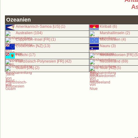
As
Ozeanien
Amerikanisch-Samoa [US] (1)
Kiribati (6)
Australien (104)
Marshallinseln (2)
Clipperton-Insel [FR] (1)
Mikronesien (4)
Cookinseln [NZ] (13)
Nauru (3)
Fidschi (17)
Neukaledonien [FR] (5
Französisch-Polynesien [FR] (42)
Neuseeland (69)
Guam [US] (2)
Niue [NZ] (5)