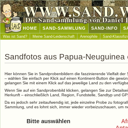
WWW.SAND.
Die Sandsammlung von Daniel 
HOME
SAND-SAMMLUNG
SAND-INFO
S
Was ist Sand?
Meine Sand-Leidenschaft
Arenophile
Sand-Klassifiz
Sandfotos aus Papua-Neuguinea 
Hier können Sie in Sandprobenbildern die faszinierende Vielfalt de
– wählen Sie einfach per Klick auf einen Kontinent-Button die gewü
gelangen Sie mit einem Klick auf das jeweilige Land zu den verfüg
Wenn Sie auf ein Sandprobenbild klicken, gelangen Sie zur Detailse
Herkunft – einschließlich Land, Region, Fundstelle, Sandtyp und G
Da es jedoch sehr zeitaufwendig ist, jede einzelne Probe zu fotografi
Sammlung, und es lohnt sich, immer wieder vorbeizuschauen, um ne
Bitte auswählen
Af
Anta