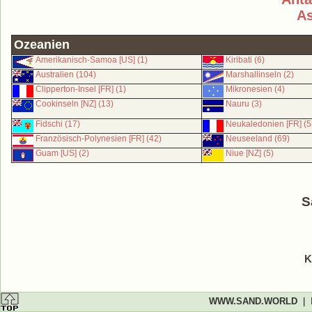
As
Ozeanien
Amerikanisch-Samoa [US] (1)
Kiribati (6)
Australien (104)
Marshallinseln (2)
Clipperton-Insel [FR] (1)
Mikronesien (4)
Cookinseln [NZ] (13)
Nauru (3)
Fidschi (17)
Neukaledonien [FR] (5
Französisch-Polynesien [FR] (42)
Neuseeland (69)
Guam [US] (2)
Niue [NZ] (5)
S
K
WWW.SAND.WORLD
|