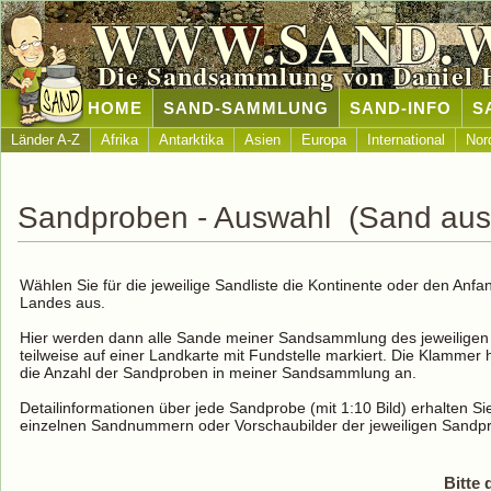
WWW.SAND.
Die Sandsammlung von Daniel 
HOME
SAND-SAMMLUNG
SAND-INFO
S
Länder A-Z
Afrika
Antarktika
Asien
Europa
International
Nor
Sandproben - Auswahl (Sand aus 
Wählen Sie für die jeweilige Sandliste die Kontinente oder den An
Landes aus.
Hier werden dann alle Sande meiner Sandsammlung des jeweiligen 
teilweise auf einer Landkarte mit Fundstelle markiert. Die Klammer 
die Anzahl der Sandproben in meiner Sandsammlung an.
Detailinformationen über jede Sandprobe (mit 1:10 Bild) erhalten Sie
einzelnen Sandnummern oder Vorschaubilder der jeweiligen Sandp
Bitte