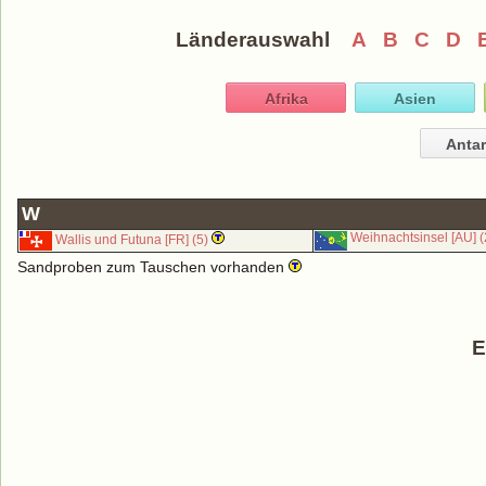
Länderauswahl
A
B
C
D
Afrika
Asien
Antar
W
Weihnachtsinsel [AU] (
Wallis und Futuna [FR] (5)
Sandproben zum Tauschen vorhanden
E