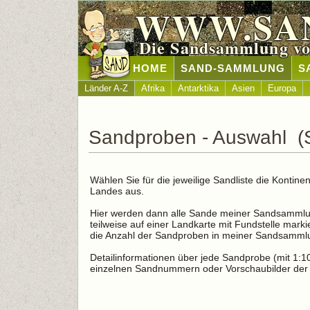
WWW.SA
Die Sandsammlung vo
HOME
SAND-SAMMLUNG
S
Länder A-Z
Afrika
Antarktika
Asien
Europa
Sandproben - Auswahl (S
Wählen Sie für die jeweilige Sandliste die Konti
Landes aus.
Hier werden dann alle Sande meiner Sandsammlun
teilweise auf einer Landkarte mit Fundstelle marki
die Anzahl der Sandproben in meiner Sandsamml
Detailinformationen über jede Sandprobe (mit 1:10 
einzelnen Sandnummern oder Vorschaubilder der 