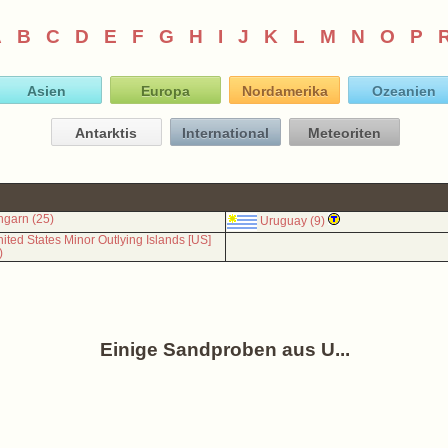
A
B
C
D
E
F
G
H
I
J
K
L
M
N
O
P
Asien
Europa
Nordamerika
Ozeanien
Antarktis
International
Meteoriten
garn (25)
Uruguay (9)
ited States Minor Outlying Islands [US]
)
Einige Sandproben aus U...