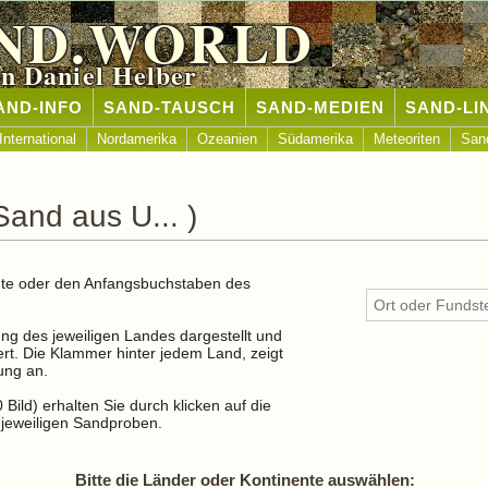
ND.WORLD
n Daniel Helber
AND-INFO
SAND-TAUSCH
SAND-MEDIEN
SAND-LI
International
Nordamerika
Ozeanien
Südamerika
Meteoriten
San
and aus U... )
nente oder den Anfangsbuchstaben des
g des jeweiligen Landes dargestellt und
ert. Die Klammer hinter jedem Land, zeigt
ung an.
Bild) erhalten Sie durch klicken auf die
jeweiligen Sandproben.
Bitte die Länder oder Kontinente auswählen: