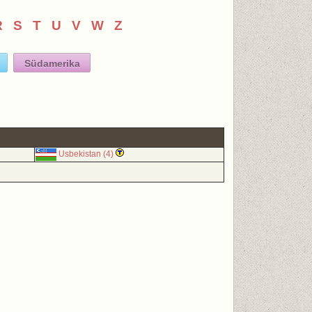
R
S
T
U
V
W
Z
Südamerika
Usbekistan (4)