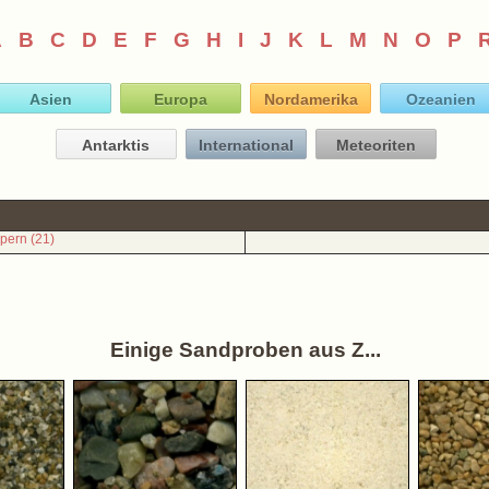
A
B
C
D
E
F
G
H
I
J
K
L
M
N
O
P
Asien
Europa
Nordamerika
Ozeanien
Antarktis
International
Meteoriten
pern (21)
Einige Sandproben aus Z...