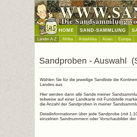
WWW.SA
Die Sandsammlung vo
HOME
SAND-SAMMLUNG
S
Länder A-Z
Afrika
Antarktika
Asien
Europa
Sandproben - Auswahl (S
Wählen Sie für die jeweilige Sandliste die Konti
Landes aus.
Hier werden dann alle Sande meiner Sandsammlun
teilweise auf einer Landkarte mit Fundstelle marki
die Anzahl der Sandproben in meiner Sandsamml
Detailinformationen über jede Sandprobe (mit 1:10 
einzelnen Sandnummern oder Vorschaubilder der 