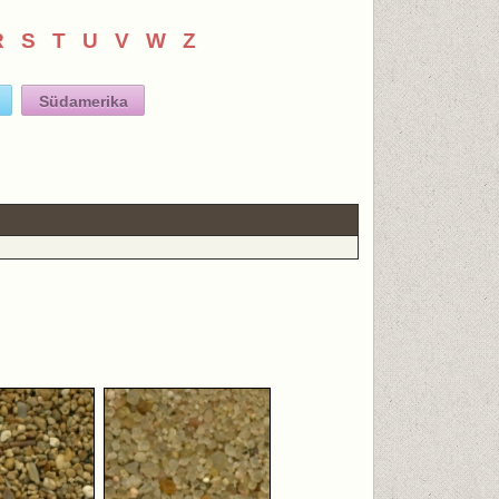
R
S
T
U
V
W
Z
Südamerika