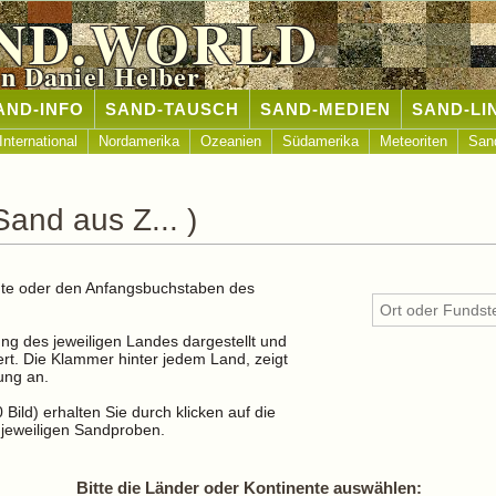
ND.WORLD
n Daniel Helber
AND-INFO
SAND-TAUSCH
SAND-MEDIEN
SAND-LI
International
Nordamerika
Ozeanien
Südamerika
Meteoriten
San
and aus Z... )
nente oder den Anfangsbuchstaben des
g des jeweiligen Landes dargestellt und
ert. Die Klammer hinter jedem Land, zeigt
ung an.
Bild) erhalten Sie durch klicken auf die
jeweiligen Sandproben.
Bitte die Länder oder Kontinente auswählen: