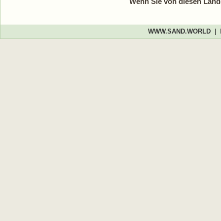
Wenn Sie von diesen Lände
WWW.SAND.WORLD
|