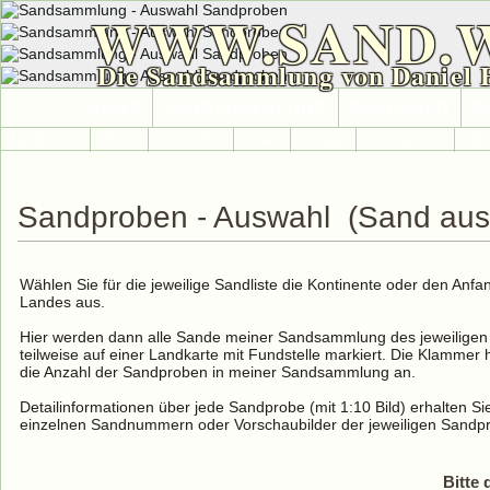
WWW.SAND.
Die Sandsammlung von Daniel 
HOME
SAND-SAMMLUNG
SAND-INFO
S
Länder A-Z
Afrika
Antarktika
Asien
Europa
International
Nor
Sandproben - Auswahl (Sand aus F
Wählen Sie für die jeweilige Sandliste die Kontinente oder den An
Landes aus.
Hier werden dann alle Sande meiner Sandsammlung des jeweiligen 
teilweise auf einer Landkarte mit Fundstelle markiert. Die Klammer 
die Anzahl der Sandproben in meiner Sandsammlung an.
Detailinformationen über jede Sandprobe (mit 1:10 Bild) erhalten Sie
einzelnen Sandnummern oder Vorschaubilder der jeweiligen Sandp
Bitte