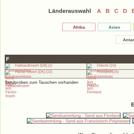
Länderauswahl
A
B
C
D
Afrika
Asien
Antar
F
Falklandinseln [GB] (2)
Fidschi (24)
Färöer-Inseln [DK] (10)
Finnland (26)
Sandproben zum Tauschen vorhanden
E